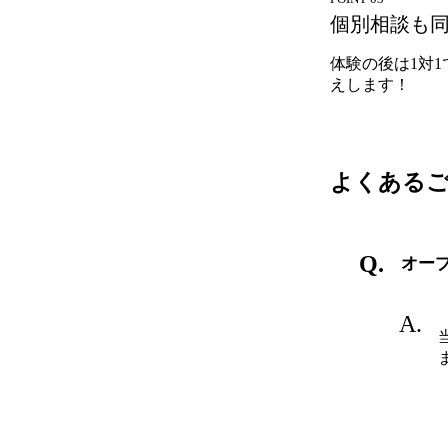
個別相談も
体験の後は1対
えします！
よくある
オー