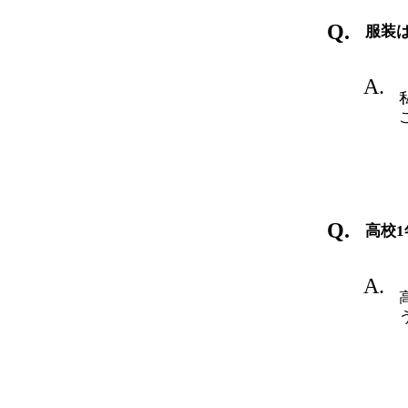
服装
高校