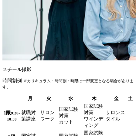
スチール撮影
時間割例
※カリキュラム・時間割・時限は一部変更となる場合がありま
す。
月
火
水
木
金
土
国家試験
国家試験
就職対
サロン
対策
サロンス
1
限
9:20-
対策
策講座
ワーク
ワインデ
タイル
10:50
カット
ィング
国家試験
国家試
国家試験