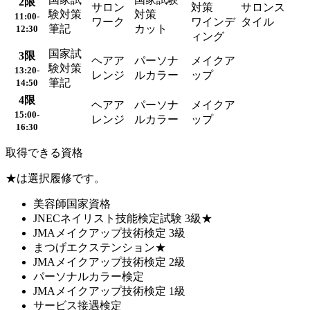
2
限
サロン
対策
サロンス
験対策
対策
11:00-
ワーク
ワインデ
タイル
筆記
カット
12:30
ィング
国家試
3
限
ヘアア
パーソナ
メイクア
験対策
13:20-
レンジ
ルカラー
ップ
筆記
14:50
4
限
ヘアア
パーソナ
メイクア
15:00-
レンジ
ルカラー
ップ
16:30
取得できる資格
★は選択履修です。
美容師国家資格
JNECネイリスト技能検定試験 3級★
JMAメイクアップ技術検定 3級
まつげエクステンション★
JMAメイクアップ技術検定 2級
パーソナルカラー検定
JMAメイクアップ技術検定 1級
サービス接遇検定